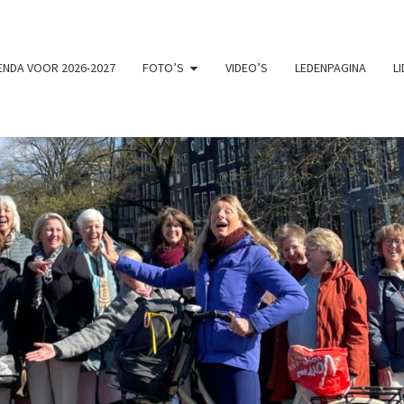
NDA VOOR 2026-2027
FOTO’S
VIDEO’S
LEDENPAGINA
L
VRO
Chemistry
Zingt En
Swingt!