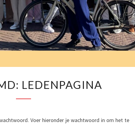
CH
BESCHERMD:
MD: LEDENPAGINA
LEDENPAGINA
wachtwoord. Voer hieronder je wachtwoord in om het te