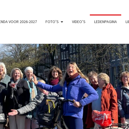
NDA VOOR 2026-2027
FOTO’S
VIDEO’S
LEDENPAGINA
L
VRO
Chemistry
Zingt En
Swingt!