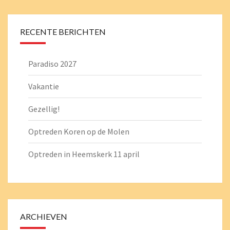
o
sA
l
er
n
o
p
k
p
RECENTE BERICHTEN
Paradiso 2027
Vakantie
Gezellig!
Optreden Koren op de Molen
Optreden in Heemskerk 11 april
ARCHIEVEN