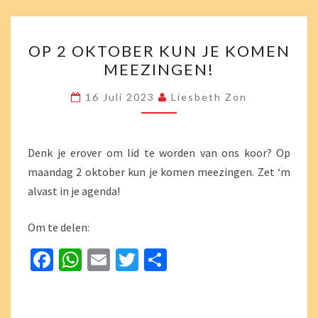
o
sA
l
er
n
o
p
OP
k
p
OP 2 OKTOBER KUN JE KOMEN
2
MEEZINGEN!
OKTOBER
KUN
16 Juli 2023
Liesbeth Zon
JE
KOMEN
MEEZINGEN!
Denk je erover om lid te worden van ons koor? Op
maandag 2 oktober kun je komen meezingen. Zet ‘m
alvast in je agenda!
Om te delen:
Fa
W
E
T
D
ce
h
m
wi
el
b
at
ai
tt
e