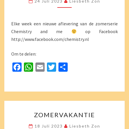
24 Juli 2023
Liesbeth Zon
FACEBOOK
Elke week een nieuwe aflevering van de zomerserie
Chemistry and me
op Facebook
http://www.facebook.com/chemistry.nl
Om te delen:
Fa
W
E
T
D
ce
h
m
wi
el
b
at
ai
tt
e
o
sA
l
er
n
o
p
ZOMERVAKANTIE
k
p
ZOMERVAKANTIE
18 Juli 2023
Liesbeth Zon