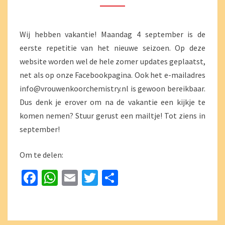
Wij hebben vakantie! Maandag 4 september is de
eerste repetitie van het nieuwe seizoen. Op deze
website worden wel de hele zomer updates geplaatst,
net als op onze Facebookpagina. Ook het e-mailadres
info@vrouwenkoorchemistry.nl is gewoon bereikbaar.
Dus denk je erover om na de vakantie een kijkje te
komen nemen? Stuur gerust een mailtje! Tot ziens in
september!
Om te delen:
Fa
W
E
T
D
ce
h
m
wi
el
b
at
ai
tt
e