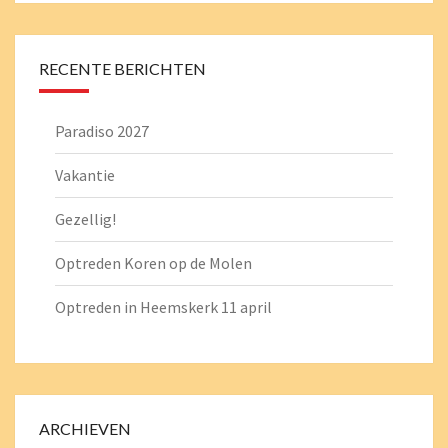
o
sA
l
er
n
o
p
k
p
RECENTE BERICHTEN
Paradiso 2027
Vakantie
Gezellig!
Optreden Koren op de Molen
Optreden in Heemskerk 11 april
ARCHIEVEN