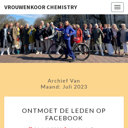
VROUWENKOOR CHEMISTRY
Togg
navig
VROUWE
Chemistry
Zingt En
Swingt!
CHEMI
Archief Van
Maand:
Juli 2023
ONTMOET
ONTMOET DE LEDEN OP
DE
FACEBOOK
LEDEN
OP