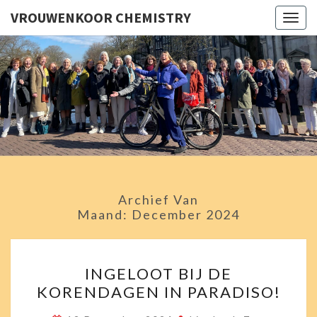
VROUWENKOOR CHEMISTRY
Togg
navig
VROUWE
Chemistry
Zingt En
Swingt!
CHEMI
Archief Van
Maand:
December 2024
INGELOOT
INGELOOT BIJ DE
BIJ
KORENDAGEN IN PARADISO!
DE
KORENDAGEN