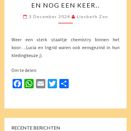
k
p
EN NOG EEN KEER..
NOG
EEN
3 December 2024
Liesbeth Zon
KEER..
Weer een sterk staaltje chemistry binnen het
koor….Lucia en Ingrid waren ook eensgezind in hun
kledingkeuze ;).
Om te delen:
Fa
W
E
T
D
ce
h
m
wi
el
b
at
ai
tt
e
o
sA
l
er
n
o
p
k
p
RECENTE BERICHTEN