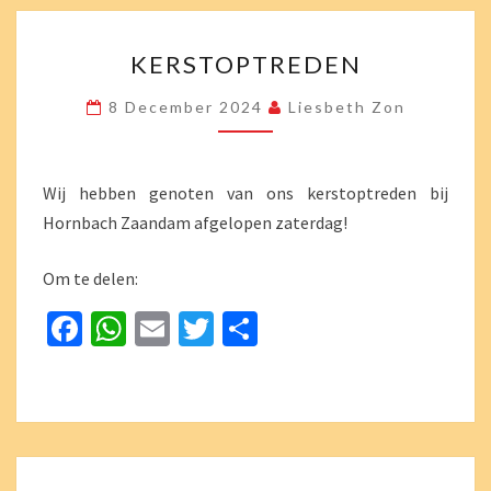
o
p
KERSTOPTREDEN
k
p
KERSTOPTREDEN
8 December 2024
Liesbeth Zon
Wij hebben genoten van ons kerstoptreden bij
Hornbach Zaandam afgelopen zaterdag!
Om te delen:
Fa
W
E
T
D
ce
h
m
wi
el
b
at
ai
tt
e
o
sA
l
er
n
o
p
EN