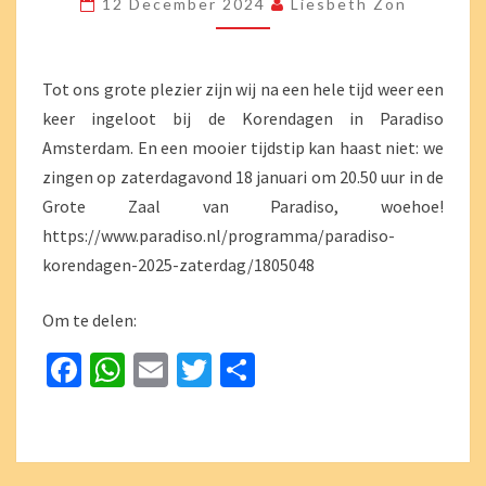
12 December 2024
Liesbeth Zon
IN
PARADISO!
Tot ons grote plezier zijn wij na een hele tijd weer een
keer ingeloot bij de Korendagen in Paradiso
Amsterdam. En een mooier tijdstip kan haast niet: we
zingen op zaterdagavond 18 januari om 20.50 uur in de
Grote Zaal van Paradiso, woehoe!
https://www.paradiso.nl/programma/paradiso-
korendagen-2025-zaterdag/1805048
Om te delen:
Fa
W
E
T
D
ce
h
m
wi
el
b
at
ai
tt
e
o
sA
l
er
n