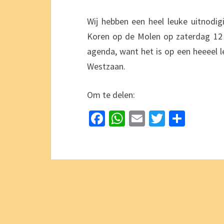
Wij hebben een heel leuke uitnodig
Koren op de Molen op zaterdag 12 
agenda, want het is op een heeeel l
Westzaan.
Om te delen:
Fa
W
E
T
D
ce
h
m
wi
el
b
at
ai
tt
e
o
sA
l
er
n
o
p
k
p