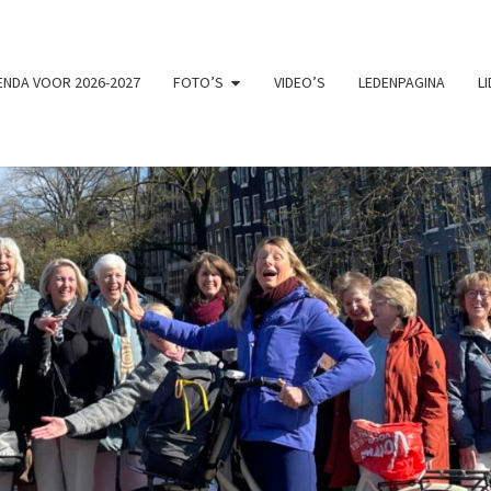
NDA VOOR 2026-2027
FOTO’S
VIDEO’S
LEDENPAGINA
L
VRO
Chemistry
Zingt En
Swingt!