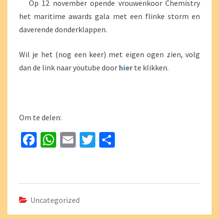
Op 12 november opende vrouwenkoor Chemistry
het maritime awards gala met een flinke storm en
daverende donderklappen.
Wil je het (nog een keer) met eigen ogen zien, volg
dan de link naar youtube door
hier
te klikken.
Om te delen:
Fa
W
E
T
D
ce
h
m
wi
el
b
at
ai
tt
e
o
sA
l
er
n
o
p
Uncategorized
k
p