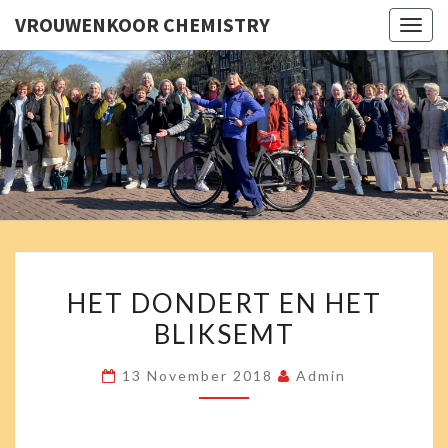
VROUWENKOOR CHEMISTRY
Togg
navig
VROUWE
Chemistry
Zingt En
Swingt!
CHEMI
HET
HET DONDERT EN HET
DONDERT
BLIKSEMT
EN
HET
13 November 2018
Admin
BLIKSEMT