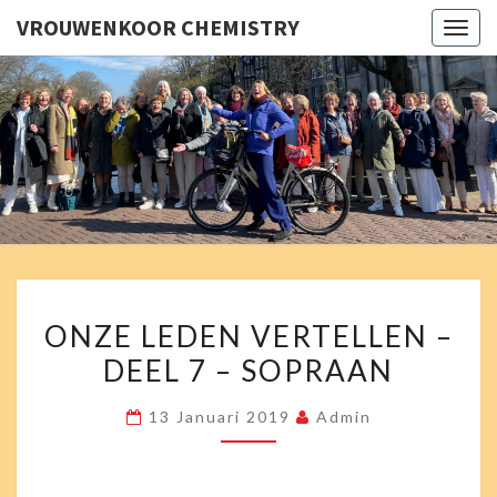
VROUWENKOOR CHEMISTRY
Togg
navig
VROUWE
Chemistry
Zingt En
Swingt!
CHEMI
ONZE
ONZE LEDEN VERTELLEN –
LEDEN
DEEL 7 – SOPRAAN
VERTELLEN
–
13 Januari 2019
Admin
DEEL
7
–