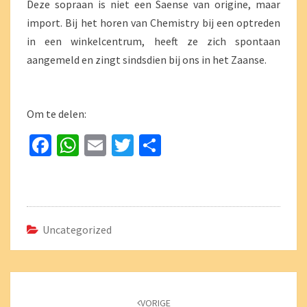
Deze sopraan is niet een Saense van origine, maar
SOPRAAN
import. Bij het horen van Chemistry bij een optreden
in een winkelcentrum, heeft ze zich spontaan
aangemeld en zingt sindsdien bij ons in het Zaanse.
Om te delen:
Fa
W
E
T
D
ce
h
m
wi
el
b
at
ai
tt
e
o
sA
l
er
n
o
p
Uncategorized
k
p
Bericht
navigatie
VORIGE