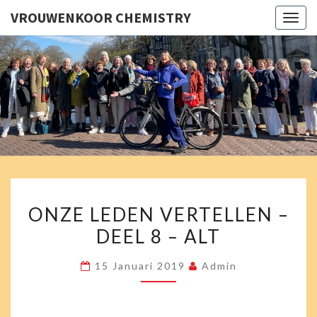
VROUWENKOOR CHEMISTRY
Togg
navig
VROUWE
Chemistry
Zingt En
Swingt!
CHEMI
ONZE
ONZE LEDEN VERTELLEN –
LEDEN
DEEL 8 – ALT
VERTELLEN
–
15 Januari 2019
Admin
DEEL
8
–