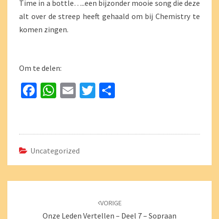
Time in a bottle…..een bijzonder mooie song die deze
ALT
alt over de streep heeft gehaald om bij Chemistry te
komen zingen.
Om te delen:
Fa
W
E
T
D
ce
h
m
wi
el
b
at
ai
tt
e
o
sA
l
er
n
o
p
Uncategorized
k
p
Bericht
navigatie
VORIGE
Onze Leden Vertellen – Deel 7 – Sopraan